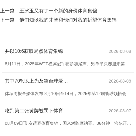
上一篇：
王冰玉又有了一个新的身份体育集锦
下一篇：
他们知谈我的才智和他们对我的祈望体育集锦
并以10:6获取局点体育集锦
2026-08-08
8月11日，2025年WTT横滨冠军赛参加尾声。男单半决赛迎来第一场，由日乒队员张本智和对阵好意思国球员卡纳克.贾哈。 日乒一哥张本智和近期的现象特地好，在外洋赛事取得了可以的战绩。22岁的张本智和寰宇名次到了第4位。在此次赛事，张本智和折柳校服了卢伟、莫雷加德、向鹏等东说念主晋级了四强。贾哈是本次赛事的一匹黑马。25岁的贾哈寰宇名秩序31位，他在外洋赛事的战绩不是很好，好多东说念主可能不太了解他。在此次赛事，他淘汰了西蒙高茨、高承睿、邱党等高水平球员，令东说念主惊奇。 这一场张本智和再次高水
其中70%以上为及第台球爱好者体育集锦
2026-08-08
体坛周报全媒体发布 8月10日至14日，2025年第12届寰球领悟会台球比赛在成皆东部新区的中国民航悠扬学院天府校区打响，及第台球在本届世运会上初度成为台球花式标小项之一。寰球台球领悟定约主席法鲁克埃尔巴基默示，及第台球是具有巨大发展后劲的台球花式，及第台球初度干涉寰球领悟会关于寰球台球领悟的进一步发展具有费劲意旨。“在中国的激动下，及第台球辞寰球得回了快速的发展。” 成皆世运会的台球花式共设斯诺克、容貌台球和开伦台球三个分项，其中在容貌台球的分项下初度配置了八球夹杂小项，也便是及第台球（英文
吃到第二张黄牌被罚下体育集锦
2026-08-07
08月09日讯 友谊赛体育集锦，国米对阵摩纳哥。36分钟，恰尔汗奥卢铲球染黄，吃到第二张黄牌被罚下。 恰尔汗奥卢第一张黄牌：体育集锦