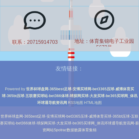
地址：体育集锦电子工业园
联系：20715914703
5673号
友情链接：
Powered by
世界杯球盘网-365best足球-安博买球网-bet3365压球-威博体育买
球-365bt压球-五联赛买球站-bet366体球-球探网买球-大发买球-be365买球网_体讯
环球通导航资讯网
RSS地图
HTML地图
世界杯球盘网-365best足球-安博买球网-bet3365压球-威博体育买球-365bt压球-五联
赛买球站-bet366体球-球探网买球-大发买球-be365买球网_体讯环球通导航资讯网-薪
资网站Spotrac数据败露体育集锦