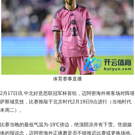
体育赛事直播
2月17日讯 中北好意思联冠军杯首轮，迈阿密海外将客场对阵堪
萨斯城竞技，比赛推敲于北京时代2月19日9点进行（当地时代
本周二）。
比赛当晚的最低气温为-19℃傍边，绝顶阴凉并有下雪。凭据媒
体的报说念，迈阿密海外正琢磨是否不错推迟比赛或更换场地。