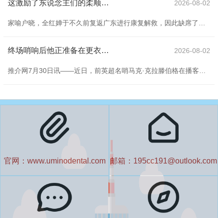
这激励了东说念主们的柔顺体育赛事直播
2026-08-02
家喻户晓，全红婵于不久前复返广东进行康复解救，因此缺席了正在进行的新加坡跳水世锦赛，这让繁密宠爱她的粉丝感到深深缺憾。就在最近，鸠集上片刻流传出一张全红婵的生涯近照，相片中她的体型显得有些丰润体育赛事直播，脸蛋也变得高昂。这激励了东说念主们的柔顺，民众未免挂牵她的体重会超标，进而影响她明天的跳水进展。 跟着这一话题的握续发酵，正本拍摄这张相片的作家在外交平台上延续发布了几张与全红婵的合照。从各个角度来看，履行上全红婵并莫得像那张相片所进展的那么丰腴，她仍是显得清癯而美艳，泄气着邻家妹妹的气质，
终场哨响后他正准备在更衣室复盘体育赛事直播
2026-08-02
推介网7月30日讯——近日，前英超名哨马克·克拉滕伯格在播客中往事重提，回忆2012年切尔西主场对阵曼联赛后与尼日利亚中场米克尔的打破。那场比赛切尔西2:3告负，赛后传出克拉滕伯格对米克尔使用种族厌烦词汇“山公”的指控。英足总随后走访清醒其无罪，但米克尔仍因要挟裁判被禁赛三场并罚金6万英镑。 克拉滕伯格形容，终场哨响后他正准备在更衣室复盘，门口倏得传来唠叨。“我大开门念念看发生了什么，米克尔冲进来就挥拳，我让开了，他把我按在墙上高声吼怒。”裁判深化，现神色有东说念主王人被这一幕惊骇，而大略半分
官网：www.uminodental.com
邮箱：195cc191@outlook.com